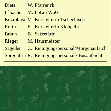
Dietz
W.
Pfarrer rk.
Irlbacher
M.
FoLin WuG
Koziolava
V.
Kursleiterin Tschechisch
Roith
E.
Kursleiterin Klöppeln
Braun
B.
Sekretärin
Rieger
M.
Hausmeister
Sageder
C.
Reinigungspersonal/Morgenaufsicht
Sorgenfrei
R.
Reinigungspersonal / Busaufsicht