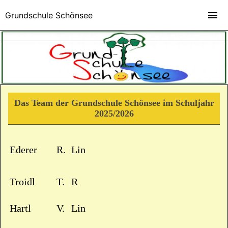
Grundschule Schönsee
Das Team der Grundschule Schönsee im Schuljahr
2025/2026
Ederer
R.
Lin
Troidl
T.
R
Hartl
V.
Lin