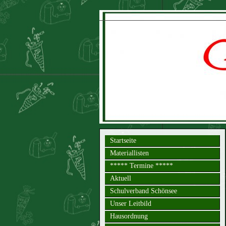
Startseite
Materiallisten
***** Termine *****
Aktuell
Schulverband Schönsee
Unser Leitbild
Hausordnung