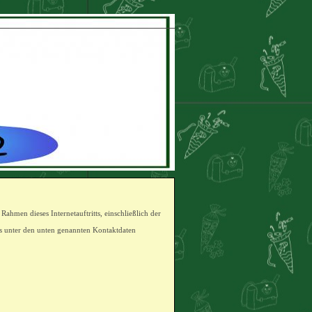
ahmen dieses Internetauftritts, einschließlich der
s unter den unten genannten Kontaktdaten