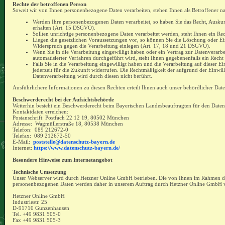
Rechte der betroffenen Person
Soweit wir von Ihnen personenbezogene Daten verarbeiten, stehen Ihnen als Betroffener n
Werden Ihre personenbezogenen Daten verarbeitet, so haben Sie das Recht, Auskun
erhalten (Art. 15 DSGVO).
Sollten unrichtige personenbezogene Daten verarbeitet werden, steht Ihnen ein R
Liegen die gesetzlichen Voraussetzungen vor, so können Sie die Löschung oder E
Widerspruch gegen die Verarbeitung einlegen (Art. 17, 18 und 21 DSGVO).
Wenn Sie in die Verarbeitung eingewilligt haben oder ein Vertrag zur Datenverarbe
automatisierter Verfahren durchgeführt wird, steht Ihnen gegebenenfalls ein Rech
Falls Sie in die Verarbeitung eingewilligt haben und die Verarbeitung auf dieser E
jederzeit für die Zukunft widerrufen. Die Rechtmäßigkeit der aufgrund der Einwil
Datenverarbeitung wird durch diesen nicht berührt.
Ausführlichere Informationen zu diesen Rechten erteilt Ihnen auch unser behördlicher Date
Beschwerderecht bei der Aufsichtsbehörde
Weiterhin besteht ein Beschwerderecht beim Bayerischen Landesbeauftragten für den Daten
Kontaktdaten erreichen:
Postanschrift: Postfach 22 12 19, 80502 München
Adresse: Wagmüllerstraße 18, 80538 München
Telefon: 089 212672-0
Telefax: 089 212672-50
E-Mail:
poststelle@datenschutz-bayern.de
Internet:
https://www.datenschutz-bayern.de/
Besondere Hinweise zum Internetangebot
Technische Umsetzung
Unser Webserver wird durch Hetzner Online GmbH betrieben. Die von Ihnen im Rahmen des
personenbezogenen Daten werden daher in unserem Auftrag durch Hetzner Online GmbH ve
Hetzner Online GmbH
Industriestr. 25
D-91710 Gunzenhausen
Tel. +49 9831 505-0
Fax +49 9831 505-3