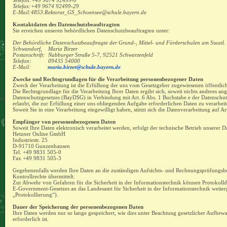
Telefon:+49 9674 92499-0
Telefax:+49 9674 92499-29
E-Mail:4853.Rektorat_GS_Schoensee@schule.bayern.de
Kontaktdaten des Datenschutzbeauftragten
Sie erreichen unseren behördlichen Datenschutzbeauftragten unter:
Der Behördliche Datenschutzbeauftragte der Grund-, Mittel- und Förderschulen am Staatl.
Schwandorf, Maria Birzer
Postanschrift: Nabburger Straße 5-7, 92521 Schwarzenfeld
Telefon: 09435 54000
E-Mail:
maria.birzer@schule.bayern.de
Zwecke und Rechtsgrundlagen für die Verarbeitung personenbezogener Daten
Zweck der Verarbeitung ist die Erfüllung der uns vom Gesetzgeber zugewiesenen öffentli
Die Rechtsgrundlage für die Verarbeitung Ihrer Daten ergibt sich, soweit nichts anderes ang
Datenschutzgesetzes (BayDSG) in Verbindung mit Art. 6 Abs. 1 Buchstabe e der Datensc
erlaubt, die zur Erfüllung einer uns obliegenden Aufgabe erforderlichen Daten zu verarbeit
Soweit Sie in eine Verarbeitung eingewilligt haben, stützt sich die Datenverarbeitung auf 
Empfänger von personenbezogenen Daten
Soweit Ihre Daten elektronisch verarbeitet werden, erfolgt der technische Betrieb unserer
Hetzner Online GmbH
Industriestr. 25
D-91710 Gunzenhausen
Tel. +49 9831 505-0
Fax +49 9831 505-3
Gegebenenfalls werden Ihre Daten an die zuständigen Aufsichts- und Rechnungsprüfungs
Kontrollrechte übermittelt.
Zur Abwehr von Gefahren für die Sicherheit in der Informationstechnik können Protokolld
E-Government-Gesetzes an das Landesamt für Sicherheit in der Informationstechnik weiterg
„Protokollierung“).
Dauer der Speicherung der personenbezogenen Daten
Ihre Daten werden nur so lange gespeichert, wie dies unter Beachtung gesetzlicher Aufbew
erforderlich ist.