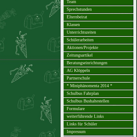
Team
Sprechstunden
Elternbeirat
Klassen
Unterrichtszeiten
Schülerarbeiten
Aktionen/Projekte
Zeitungsartikel
Beratungseinrichtungen
AG Klöppeln
Partnerschule
* Miniphänomenta 2014 *
Schulbus Fahrplan
Schulbus Bushaltestellen
Formulare
weiterführende Links
Links für Schüler
Impressum