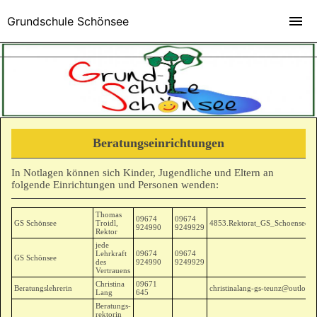
Grundschule Schönsee
Beratungseinrichtungen
In Notlagen können sich Kinder, Jugendliche und Eltern an
folgende Einrichtungen und Personen wenden:
Thomas
09674
09674
GS Schönsee
Troidl,
4853.Rektorat_GS_Schoensee@s
924990
9249929
Rektor
jede
Lehrkraft
09674
09674
GS Schönsee
des
924990
9249929
Vertrauens
Christina
09671
Beratungslehrerin
christinalang-gs-teunz@outlook
Lang
645
Beratungs-
rektorin