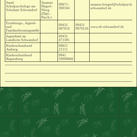
Staatl.
Susanne
09671-
susanne.hoegerl@schulpsycholo
Schulpsychologe am
Högerl-
300164
schwandorf.de
Schulamt Schwandorf
Woog
(Dipl.-
Psych.)
Erziehungs-, Jugend-
09431
09431
und
www.eb-schwandorf.de
997010
9970120
Familienberatungsstelle
Jugendamt im
09431
Landkreis Schwandorf
471381
Kinderschutzbund
09621
Amberg
21111
Kinderschutzbund
0941
Regensburg
59999666